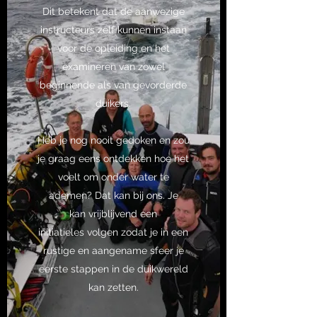
Dit betekent dat de aanwezige
instructeurs zelf kunnen instaan
voor de opleiding en het
examineren van zowel
beginnende als van gevorderde
duikers.
Heb je nog nooit gedoken en zou
je graag eens ontdekken hoe het
voelt om onder water te
ademen? Dat kan bij ons. Je
kan vrijblijvend een
initiatieles volgen zodat je in een
rustige en aangename sfeer je
eerste stappen in de duikwereld
kan zetten.