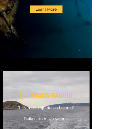
Learn More
LIBERTATIS GAUDIO
"Leven in vrijheid en blijheid"
Duiken doen we samen.