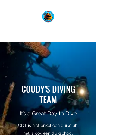
COUDY'S DIVING TEAM
COUDY'S DIVING
TEAM
It’s a Great Day to Dive
CDT is niet enkel een duikclub,
het is ook een duikschool.